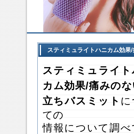
スティミュライトハニカム効果
スティミュライト
カム
効果
/痛みの
立ちバスミット
に
ての
情報について調べ