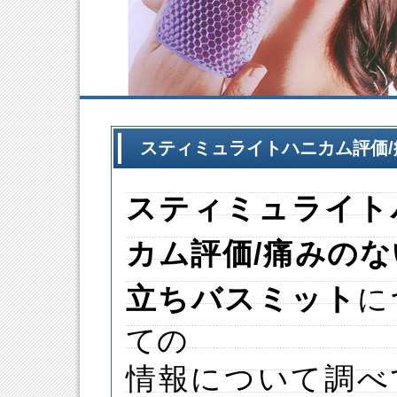
スティミュライトハニカム評価
スティミュライト
カム
評価
/痛みの
立ちバスミット
に
ての
情報について調べ