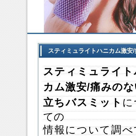
スティミュライトハニカム激安
スティミュライト
カム
激安
/痛みの
立ちバスミット
に
ての
情報について調べ