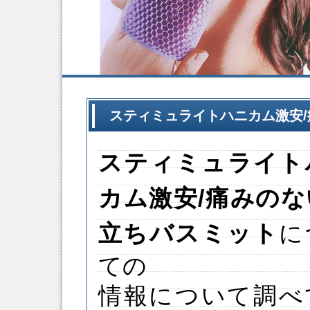
スティミュライトハニカム激安
スティミュライト
カム
激安
/痛みの
立ちバスミット
に
ての
情報について調べ